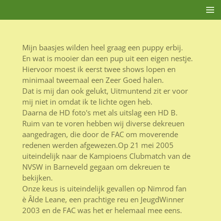
Ga
direct
naar
de
Mijn baasjes wilden heel graag een puppy erbij.
hoofdinhoud
En wat is mooier dan een pup uit een eigen nestje.
Hiervoor moest ik eerst twee shows lopen en
minimaal tweemaal een Zeer Goed halen.
Dat is mij dan ook gelukt, Uitmuntend zit er voor
mij niet in omdat ik te lichte ogen heb.
Daarna de HD foto's met als uitslag een HD B.
Ruim van te voren hebben wij diverse dekreuen
aangedragen, die door de FAC om moverende
redenen werden afgewezen.Op 21 mei 2005
uiteindelijk naar de Kampioens Clubmatch van de
NVSW in Barneveld gegaan om dekreuen te
bekijken.
Onze keus is uiteindelijk gevallen op Nimrod fan
è Âlde Leane, een prachtige reu en JeugdWinner
2003 en de FAC was het er helemaal mee eens.