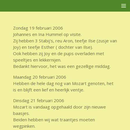
Ga
direct
naar
de
Zondag 19 februari 2006
hoofdinhoud
Johannes en Ina Hummel op visite.
Zij hebben 3 Stabij's, reu Aron, teefje Ilse (zusje van
Joy) en teefje Esther ( dochter van Ilse).
Ook hebben zij Joy en de pups overladen met
speeltjes en lekkernijen.
Bedankt hiervoor, het was een gezellige middag.
Maandag 20 februari 2006
Hebben de hele dag nog van Mozart genoten, het
is en blijft een lief en heerlijk ventje.
Dinsdag 21 februari 2006
Mozart is vandaag opgehaald door zijn nieuwe
baasjes.
Beiden hebben wij wat traantjes moeten
wegpinken.