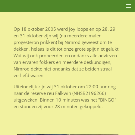
Ga
direct
naar
de
Op 18 oktober 2005 werd Joy loops en op 28, 29
hoofdinhoud
en 31 oktober zijn wij (na meerdere malen
progesteron prikken) bij Nimrod geweest om te
dekken, helaas is dit tot onze grote spijt niet gelukt.
Wat wij ook probeerden en ondanks alle adviezen
van ervaren fokkers en meerdere deskundigen,
Nimrod dekte niet ondanks dat ze beiden straal
verliefd waren!
Uiteindelijk zijn wij 31 oktober om 22:00 uur nog
naar de reserve reu Falkwin (NHSB2196266)
uitgeweken. Binnen 10 minuten was het "BINGO"
en stonden zij voor 28 minuten gekoppeld.