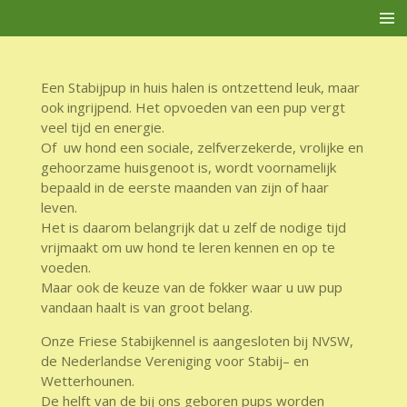
Ga
direct
naar
de
Een Stabijpup in huis halen is ontzettend leuk, maar
hoofdinhoud
ook ingrijpend. Het opvoeden van een pup vergt
veel tijd en energie.
Of uw hond een sociale, zelfverzekerde, vrolijke en
gehoorzame huisgenoot is, wordt voornamelijk
bepaald in de eerste maanden van zijn of haar
leven.
Het is daarom belangrijk dat u zelf de nodige tijd
vrijmaakt om uw hond te leren kennen en op te
voeden.
Maar ook de keuze van de fokker waar u uw pup
vandaan haalt is van groot belang.
Onze Friese Stabijkennel is aangesloten bij NVSW,
de Nederlandse Vereniging voor Stabij– en
Wetterhounen.
De helft van de bij ons geboren pups worden